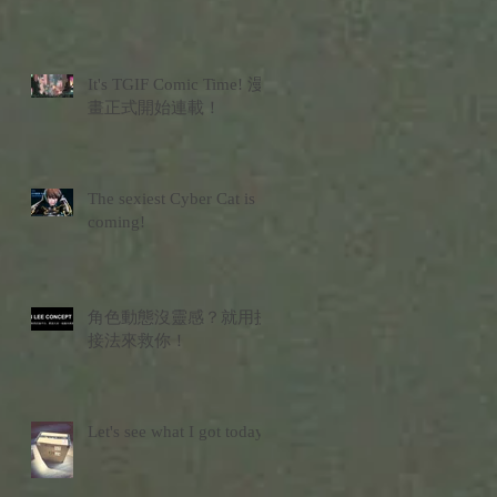
It's TGIF Comic Time! 漫
畫正式開始連載！
The sexiest Cyber Cat is
coming!
角色動態沒靈感？就用拼
接法來救你！
Let's see what I got today?