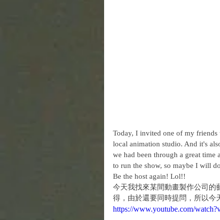
Today, I invited one of my friends 
local animation studio. And it's al
we had been through a great time and 
to run the show, so maybe I will do
Be the host again! Lol!!
​今天我找來某間動畫製作公司
得，由於還要同時提問，所以今天
https://www.youtube.com/watch