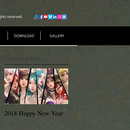
ghts reserved.
DOWNLOAD
GALLERY
Featured Posts
2018 Happy New Year
EVAN LEE 2017
MeetUp