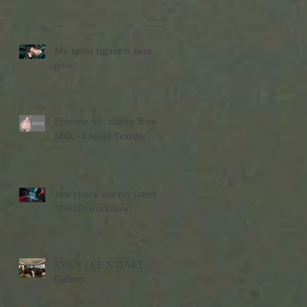
My latest figure is here
now!
Episode 66- Sticky Rice
Milk - Liquid Texture
Just check out my latest
3D+2D workflow!
EVAN LEE X DART
Gallery