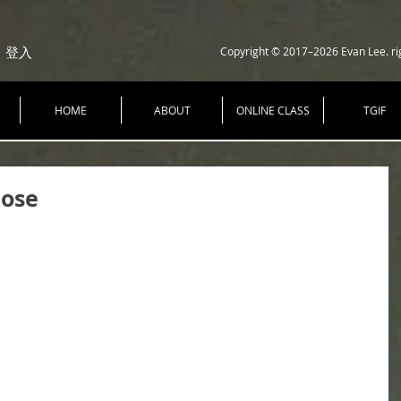
Copyright © 2017–2026 Evan Lee. ri
登入
HOME
ABOUT
ONLINE CLASS
TGIF
Rose