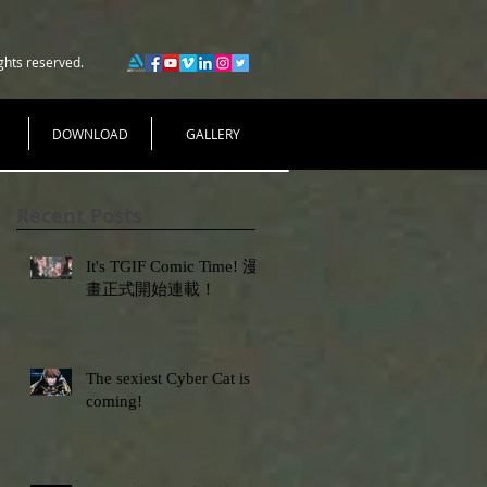
ghts reserved.
DOWNLOAD
GALLERY
Recent Posts
It's TGIF Comic Time! 漫
畫正式開始連載！
The sexiest Cyber Cat is
coming!