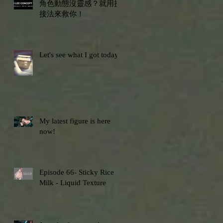
角色動態沒靈感？就用拼
接法來救你！
Let's see what I got today?
My latest figure is here
now!
ng
Episode 66- Sticky Rice
Milk - Liquid Texture