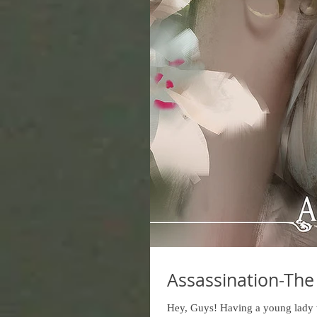
Assassination-The 
Hey, Guys! Having a young lady w