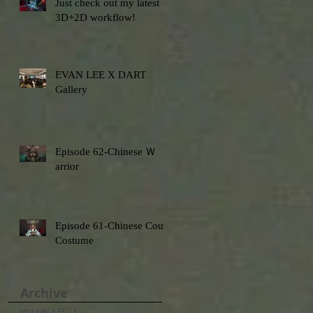
Just check out my latest
3D+2D workflow!
EVAN LEE X DART
Gallery
Episode 62-Chinese Ｗ
arrior
Episode 61-Chinese Court
Costume
Archive
,