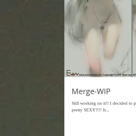
Merge-WIP
Still working on it!! I decided to 
pretty SEXY!!!! It...